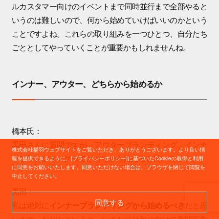
ルカスタマー向けのイベントまで同時並行まで全部やると
いうのは難しいので、何から始めていけばいいのかという
ことですよね。これらの取り組みを一つひとつ、自分たち
ごととしてやっていくことが重要かもしれませんね。
インナー、アウター、どちらから始めるか
橋本氏：
黒田さんに質問ですが、アウターブランディング、インナ
株式会社揚羽ウェブサイトをご覧いただき、ありがとうございます。より良い情
ーブランディングってどちらから始めると良いのですか？
報を提供できるように、[プライバシーポリシー]に基づいたCookieの取得と利用
に同意をお願いいたします。同意いただけない場合は、ブラウザを閉じて閲覧を
中止してください。
黒田：
同意する
私は絶対に
だと思
インナーブランディングから始めるべき
います。なぜかというと、いきなり社外に向けて新聞広告