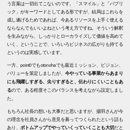
う言葉は一切出てこないのです。「スマイル」と「パブリ
ック」がキーワードとしてある形ですが、結局はこれらを
成し遂げるためであれば、今あるリソースを上手く使える
ならなんでもいいよねという考え方ですね。そういう解釈
を生みながら、しっかりとローカライズして価値を高めて
いく、ということで、いろいろビジネスの広がりも持てる
というのは実感しています。
一方、point0でもotonohaでも最近ミッション、ビジョン、
バリューを策定しましたが、
今やっている事業からあまり
にも飛躍しすぎる、尖りすぎると、伝わりにくいこともあ
ので、ある程度そこのバランスを考えながら設定しまし
る
た。
もちろん社長の想いも大事だと思いますが、揚羽さんが今
の理念を社員さんから意見を募ってつくられたという話も
あり、
だと
ボトムアップでやっていくっていくことも大切