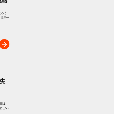
戦略
だろう
 採用サ
失
実は、
。ロゴや