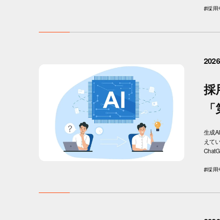
#採用
2026
採
「
生成
えてい
Chat
#採用