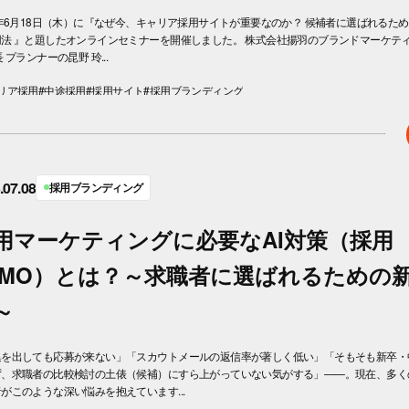
6年6月18日（木）に『なぜ今、キャリア採用サイトが重要なのか？ 候補者に選ばれるた
用法 』と題したオンラインセミナーを開催しました。 株式会社揚羽のブランドマーケテ
長 プランナーの昆野 玲...
リア採用
#中途採用
#採用サイト
#採用ブランディング
.07.08
採用ブランディング
用マーケティングに必要なAI対策（採用
LMO）とは？～求職者に選ばれるための
～
集を出しても応募が来ない」「スカウトメールの返信率が著しく低い」「そもそも新卒・
ず、求職者の比較検討の土俵（候補）にすら上がっていない気がする」——。現在、多く
がこのような深い悩みを抱えています...