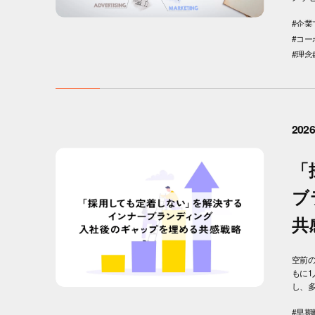
#企業
#コ
#理念
2026
「
ブ
共
空前
もに1
し、多
#早期