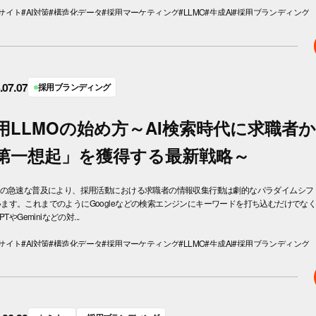
サイト
#AI対策
#構造化データ
#採用マーケティング
#LLMO
#生成AI
#採用ブランディング
.07.07
採用ブランディング
用LLMOの始め方～AI検索時代に求職者
第一想起」を獲得する最新戦略～
AIの急速な普及により、採用活動における求職者の情報収集行動は劇的なパラダイムシフ
ます。これまでのようにGoogleなどの検索エンジンにキーワードを打ち込むだけでな
GPTやGeminiなどの対...
サイト
#AI対策
#構造化データ
#採用マーケティング
#LLMO
#生成AI
#採用ブランディング