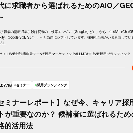
代に求職者から選ばれるためのAIO／GE
～
求職者の情報収集手段は従来の「検索エンジン（Googleなど）」から「生成AI（ChatG
plexity、Google SGEなど）」へと急速にシフトしています。採用担当者がいま直面してい
...
サイト
#AI対策
#構造化データ
#採用マーケティング
#LLMO
#生成AI
#採用ブランディング
.07.16
セミナー
採用ブランディング
セミナーレポート】なぜ今、キャリア採
トが重要なのか？ 候補者に選ばれるため
略的活用法