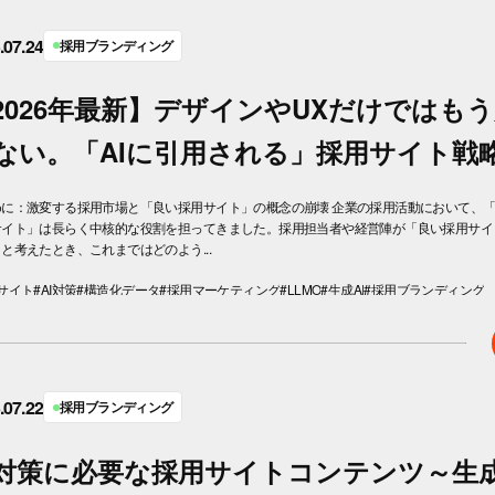
.07.24
採用ブランディング
2026年最新】デザインやUXだけではも
ない。「AIに引用される」採用サイト戦
めに：激変する採用市場と「良い採用サイト」の概念の崩壊 企業の採用活動において、
サイト」は長らく中核的な役割を担ってきました。採用担当者や経営陣が「良い採用サイ
と考えたとき、これまではどのよう...
サイト
#AI対策
#構造化データ
#採用マーケティング
#LLMO
#生成AI
#採用ブランディング
.07.22
採用ブランディング
I対策に必要な採用サイトコンテンツ～生成