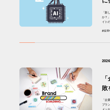
に
「新し
か？」
イトの
#採用
2026
「
敗
「企
ブラ
メッセ