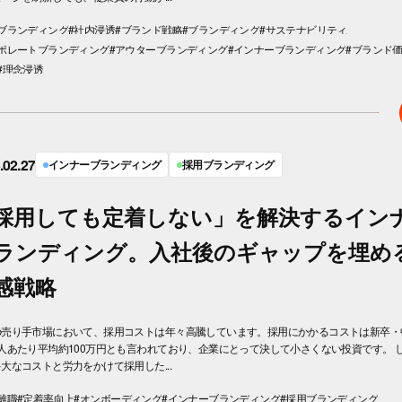
ブランディング
#社内浸透
#ブランド戦略
#ブランディング
#サステナビリティ
ーポレートブランディング
#アウターブランディング
#インナーブランディング
#ブランド
#理念浸透
.02.27
インナーブランディング
採用ブランディング
採用しても定着しない」を解決するイン
ランディング。入社後のギャップを埋め
感戦略
の売り手市場において、採用コストは年々高騰しています。採用にかかるコストは新卒・
人あたり平均約100万円とも言われており、企業にとって決して小さくない投資です。 
大なコストと労力をかけて採用した...
離職
#定着率向上
#オンボーディング
#インナーブランディング
#採用ブランディング