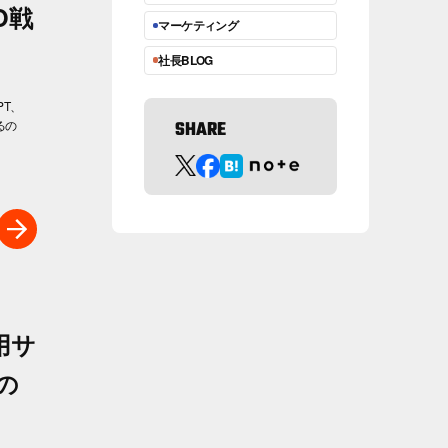
O戦
マーケティング
社長BLOG
PT、
るの
SHARE
用サ
の