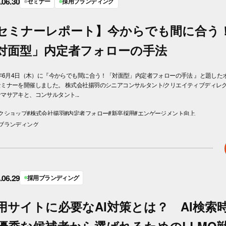
.06.30
セミナー
採用ブランディング
セミナーレポート】今からでも間に合う
対面型」内定者フォローの手法
6年6月4日（木）に『今からでも間に合う！「対面型」内定者フォローの手法 』と題した
セミナーを開催しました。 株式会社揚羽のシニアコンサルタント/クリエイティブディレ
マサアキと、コンサルタント...
クショップ
#株式会社揚羽
#内定者フォロー
#新卒採用
#エンゲージメント向上
ブランディング
.06.29
採用ブランディング
用サイトに必要なAI対策とは？ AI検索