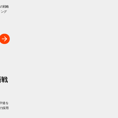
めの戦略
ィング
新戦
中途を
の採用