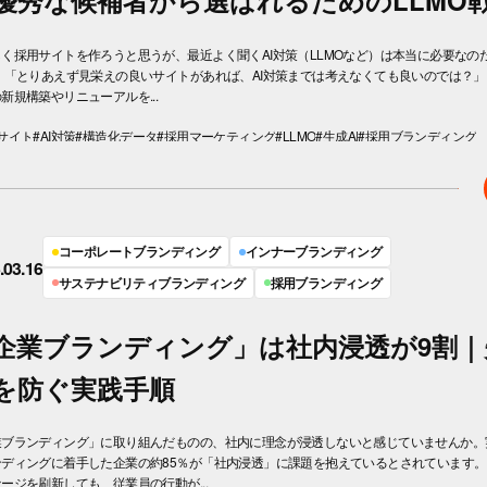
優秀な候補者から選ばれるためのLLMO
く採用サイトを作ろうと思うが、最近よく聞くAI対策（LLMOなど）は本当に必要なの
 「とりあえず見栄えの良いサイトがあれば、AI対策までは考えなくても良いのでは？」
新規構築やリニューアルを...
サイト
#AI対策
#構造化データ
#採用マーケティング
#LLMO
#生成AI
#採用ブランディング
コーポレートブランディング
インナーブランディング
.03.16
サステナビリティブランディング
採用ブランディング
企業ブランディング」は社内浸透が9割｜
を防ぐ実践手順
業ブランディング」に取り組んだものの、社内に理念が浸透しないと感じていませんか。
ンディングに着手した企業の約85％が「社内浸透」に課題を抱えているとされています
ージを刷新しても、従業員の行動が...