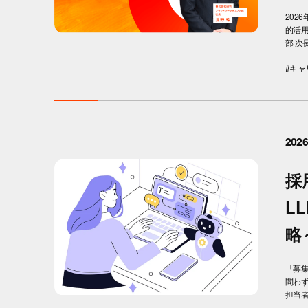
202
的活
部 次
#キャ
2026
採
L
略
「募
問わ
担当者