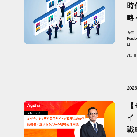
時
略
近年、
Per
は、「AI
#採用
2026
【
イ
戦