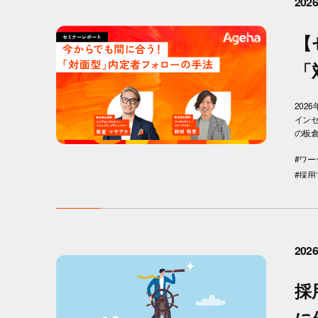
2026
【
「
202
イン
の板倉
#ワー
#採用
2026
採