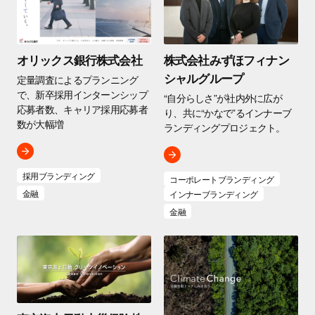
オリックス銀行株式会社
株式会社みずほフィナン
シャルグループ
定量調査によるプランニング
で、新卒採用インターンシップ
“自分らしさ”が社内外に広が
応募者数、キャリア採用応募者
り、共に“かなで”るインナーブ
数が大幅増
ランディングプロジェクト。
採用ブランディング
コーポレートブランディング
金融
インナーブランディング
金融