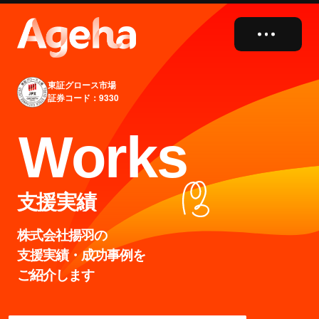
close
東証グロース市場
証券コード：9330
W
o
r
k
s
支援実績
株式会社揚羽の
支援実績・成功事例を
ご紹介します