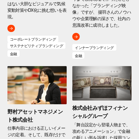
はない大胆なビジュアルで気候
なかった「ブランディング映
変動対策やDX化に挑む想いを表
像」ですが、 揚羽さんのノウハ
現。
ウや企業理解の深さで、社内の
意識改革に成功しました。
コーポレートブランディング
サステナビリティブランディング
インナーブランディング
金融
金融
株式会社みずほフィナン
野村アセットマネジメン
シャルグループ
ト株式会社
「舞台設定から登場人物まで、
仕事内容における正しいイメー
攻めるアニメーション」で金融
ジの定着。そして、既存だけで
の新しい形を訴求した採用コン