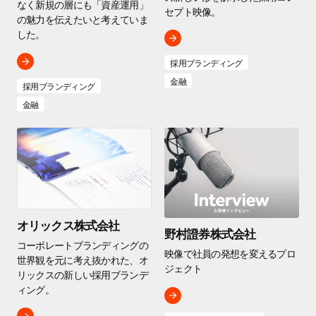
なく新規の層にも「資産運用」
セプト映像。
の魅力を伝えたいと考えていま
した。
採用ブランディング
金融
採用ブランディング
金融
オリックス株式会社
野村證券株式会社
コーポレートブランディングの
映像で社員の発想を変えるプロ
世界観を元に考え抜かれた、オ
ジェクト
リックスの新しい採用ブランデ
ィング。