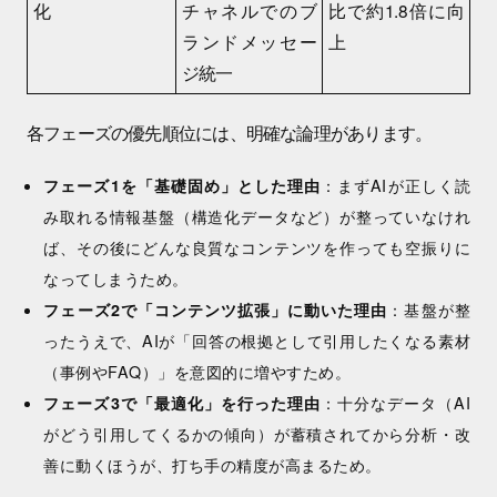
化
チャネルでのブ
比で約1.8倍に向
ランドメッセー
上
ジ統一
各フェーズの優先順位には、明確な論理があります。
フェーズ1を「基礎固め」とした理由
：まずAIが正しく読
み取れる情報基盤（構造化データなど）が整っていなけれ
ば、その後にどんな良質なコンテンツを作っても空振りに
なってしまうため。
フェーズ2で「コンテンツ拡張」に動いた理由
：基盤が整
ったうえで、AIが「回答の根拠として引用したくなる素材
（事例やFAQ）」を意図的に増やすため。
フェーズ3で「最適化」を行った理由
：十分なデータ（AI
がどう引用してくるかの傾向）が蓄積されてから分析・改
善に動くほうが、打ち手の精度が高まるため。