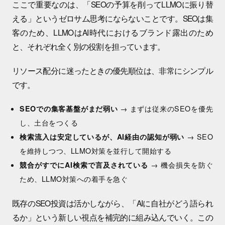
ここで重要なのは、「SEOの予算を削ってLLMOに振り替
える」というゼロサム思考にならないことです。SEOは集
客のため、LLMOはAI時代におけるブランド露出のため
と、それぞれ全く別の役割を担っています。
リソース配分に迷ったときの優先順位は、非常にシンプル
です。
SEOでの集客基盤がまだ弱い
→ まずは従来のSEOを優先
し、土台をつくる
検索流入は安定しているが、AI経由の認知が弱い
→ SEO
を維持しつつ、LLMO対策を並行して開始する
競合がすでにAI検索で言及されている
→ 機会損失を防ぐ
ため、LLMO対策への着手を急ぐ
既存のSEO投資は活かしながら、「AIに自社がどう語られ
るか」という新しい視点を補完的に組み込んでいく。この