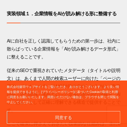
実装領域１．企業情報をAIが読み解ける形に整備する
AIに自社を正しく認識してもらうための第一歩は、社内に
散らばっている企業情報を「AIが読み解けるデータ形式」
に整えることです。
従来のSEOで重視されていたメタデータ（タイトルや説明
文）は、あくまで人間の検索ユーザーに向けた「ページの
要約」でした。一方、LLMO対策で求められるのは、事業
株式会社揚羽ウェブサイトをご覧いただき、ありがとうございます。より良い情
報を提供できるように、[プライバシーポリシー]に基づいたCookieの取得と利用
内容・専門領域・実績といった企業の本質的な情報を、AI
に同意をお願いいたします。同意いただけない場合は、ブラウザを閉じて閲覧を
が「意味」として正確に理解できる構造で提供することで
中止してください。
す。
同意する
ここで確実に押さえておきたい技術的な仕組みは、主に2