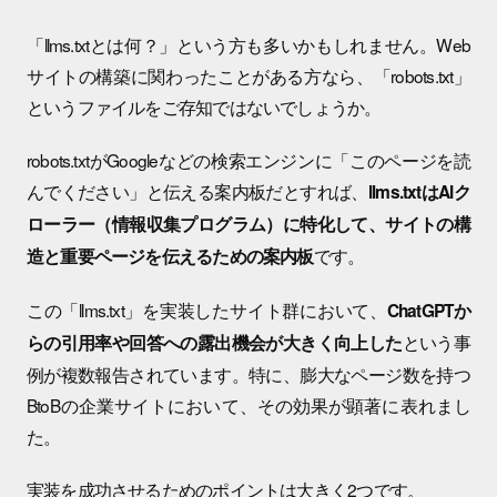
「llms.txtとは何？」という方も多いかもしれません。Web
サイトの構築に関わったことがある方なら、「robots.txt」
というファイルをご存知ではないでしょうか。
robots.txtがGoogleなどの検索エンジンに「このページを読
んでください」と伝える案内板だとすれば、
llms.txtはAIク
ローラー（情報収集プログラム）に特化して、サイトの構
です。
造と重要ページを伝えるための案内板
この「llms.txt」を実装したサイト群において、
ChatGPTか
という事
らの引用率や回答への露出機会が大きく向上した
例が複数報告されています。特に、膨大なページ数を持つ
BtoBの企業サイトにおいて、その効果が顕著に表れまし
た。
実装を成功させるためのポイントは大きく2つです。