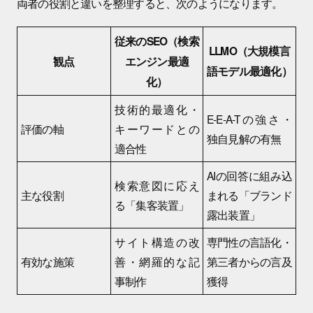
両者の役割と違いを整理すると、次のようになります。
従来のSEO（検索
LLMO（大規模言
観点
エンジン最適
語モデル最適化）
化）
技術的最適化・
E-E-A-Tの強さ・
評価の軸
キーワードとの
独自見解の有無
適合性
AIの回答に組み込
検索意図に応え
主な役割
まれる「ブランド
る「集客装置」
露出装置」
サイト構造の改
専門性の言語化・
有効な施策
善・網羅的な記
第三者からの言及
事制作
獲得