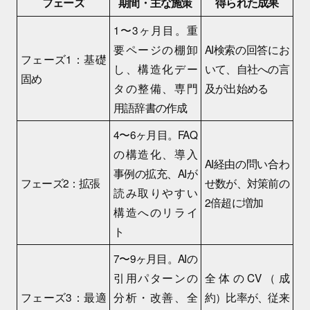
フェーズ
期間・主な施策
得られた成果
1〜3ヶ月目。重
要ページの棚卸
AI検索の回答にお
フェーズ1：基礎
し、構造化デー
いて、自社への言
固め
タの整備、専門
及が出始める
用語辞書の作成
4〜6ヶ月目。FAQ
の構造化、導入
AI経由の問い合わ
事例の拡充、AIが
フェーズ2：拡張
せ数が、対策前の
読み取りやすい
2倍超に増加
構造へのリライ
ト
7〜9ヶ月目。AIの
引用パターンの
全体のCV（成
フェーズ3：最適
分析・改善、全
約）比率が、従来