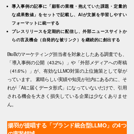
導入事例の記事に「顧客の業種・抱えていた課題・定量的
な成果数値」をセットで記載し、AIが文脈を学習しやすい
フォーマットに統一する
プレスリリースを定期的に配信し、外部ニュースサイトか
らの言及機会（自発的な被リンク）を継続的に創出する
BtoBのマーケティング担当者を対象としたある調査でも、
「導入事例の公開（43.2%）」や「外部メディアへの寄稿
（41.6%）」が、有効なLLMO対策の上位施策として挙が
っています。 素晴らしい実績や知見が社内にあるのに、そ
れが「AIに届くデータ形式」になっていないだけで、引用
される機会を大きく損失している企業は少なくありませ
ん。
揚羽が提唱する「ブランド統合型LLMO」の4つ
の実装領域