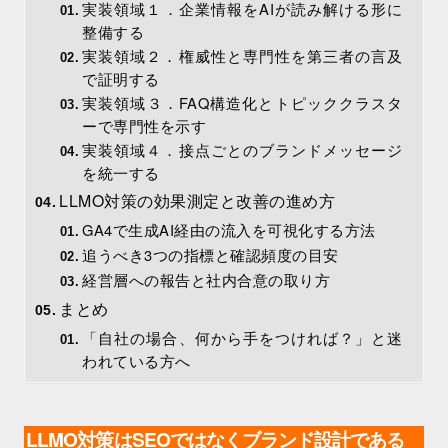
実装領域１．企業情報をAIが読み解ける形に
整備する
実装領域２．権威性と専門性を第三者の言及
で証明する
実装領域３．FAQ構造化とトピッククラスタ
ーで専門性を示す
実装領域４．接点ごとのブランドメッセージ
を統一する
LLMO対策の効果測定と改善の進め方
GA4で生成AI経由の流入を可視化する方法
追うべき3つの指標と確認頻度の目安
経営層への報告と社内合意の取り方
まとめ
「自社の場合、何から手をつければ？」と迷
われている方へ
LLMO対策はSEOではなくブランド設計である