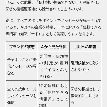
せん。その結果、「信頼性が担保できない」と判断され、
回答の情報源候補から除外されてしまうのです。
逆に、すべてのタッチポイントでメッセージが統一されて
いると、AIはその企業を特定テーマにおける「信頼できる
専門家（知識ノード）」として認識しやすくなります。
ブランドの状態
AIから見た評価
引用への影響
専門性・信頼性
チャネルごとに発
の判定が困難
引用候補から除外
信メッセージが異
（ノイズとみな
されやすい
なる
される）
特定領域におけ
全ての接点で一貫
回答の根拠として
る「信頼できる
したメッセージを
優先的に引用され
情報源」として
発信
る
認識