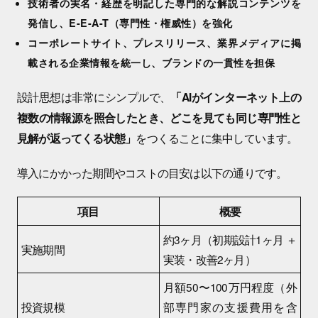
技術者の実名・経歴を明記した専門的な解説コンテンツを
発信し、E-E-A-T（専門性・権威性）を強化
コーポレートサイト、プレスリリース、業界メディアに掲
載される企業情報を統一し、ブランドの一貫性を担保
設計思想は非常にシンプルで、
「AIがインターネット上の
複数の情報源を照合したとき、どこを見ても同じ専門性と
をつくることに集中しています。
見解が返ってくる状態」
導入にかかった期間やコストの目安は以下の通りです。
項目
概要
約3ヶ月（初期設計1ヶ月 ＋
実施期間
実装・改善2ヶ月）
月額50〜100万円程度（外
投資規模
部専門家の支援費用を含