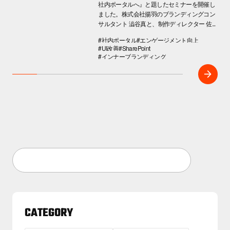
社内ポータルへ』と題したセミナーを開催し
ました。株式会社揚羽のブランディングコン
サルタント 澁谷真と、制作ディレクター 佐...
#社内ポータル
#エンゲージメント向上
#UI改善
#SharePoint
#インナーブランディング
CATEGORY