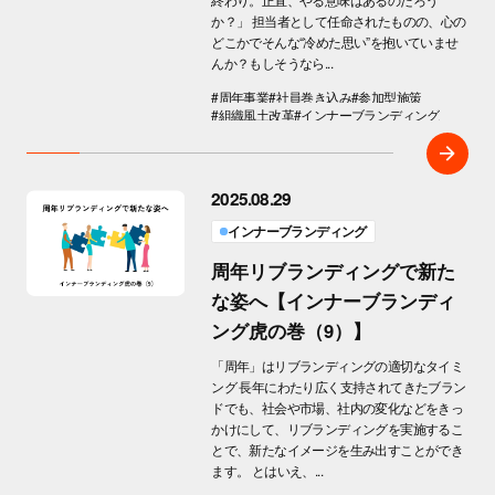
か？」 担当者として任命されたものの、心の
どこかでそんな“冷めた思い”を抱いていませ
んか？もしそうなら...
#周年事業
#社員巻き込み
#参加型施策
#組織風土改革
#インナーブランディング
2025.08.29
インナーブランディング
周年リブランディングで新た
な姿へ【インナーブランディ
ング虎の巻（9）】
「周年」はリブランディングの適切なタイミ
ング 長年にわたり広く支持されてきたブラン
ドでも、社会や市場、社内の変化などをきっ
かけにして、リブランディングを実施するこ
とで、新たなイメージを生み出すことができ
ます。 とはいえ、...