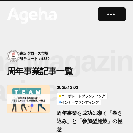
close
a Magazin
東証グロース市場
証券コード：9330
周年事業記事一覧
zine
2025.12.02
コーポレートブランディング
インナーブランディング
周年事業を成功に導く「巻き
込み」と「参加型施策」の極
意