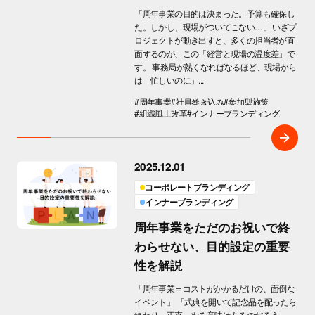
「周年事業の目的は決まった。予算も確保し
た。しかし、現場がついてこない…」 いざプ
ロジェクトが動き出すと、多くの担当者が直
面するのが、この「経営と現場の温度差」で
す。 事務局が熱くなればなるほど、現場から
は「忙しいのに」...
#周年事業
#社員巻き込み
#参加型施策
#組織風土改革
#インナーブランディング
2025.12.01
コーポレートブランディング
インナーブランディング
周年事業をただのお祝いで終
わらせない、目的設定の重要
性を解説
「周年事業＝コストがかかるだけの、面倒な
イベント」 「式典を開いて記念品を配ったら
終わり。正直、やる意味はあるのだろう