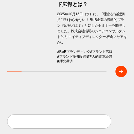
ド広報とは？
2025年10月15日（水）に、「理念を“自社満
足”で終わらせない！ BtoB企業の戦略的ブラ
ンド広報とは？」と題したセミナーを開催し
ました。株式会社揚羽のシニアコンサルタン
ト/クリエイティブディレクター 板倉マサアキ
が...
#BtoBブランディング
#ブランド広報
#ブランド認知度調査
#人的資本経営
#理念浸透