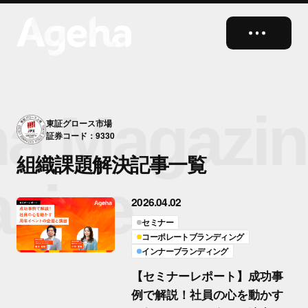
close
a Magazin
東証グロース市場
証券コード：9330
組織課題解決記事一覧
zine
2026.04.02
セミナー
コーポレートブランディング
インナーブランディング
【セミナーレポート】成功事
例で解説！社員の心を動かす