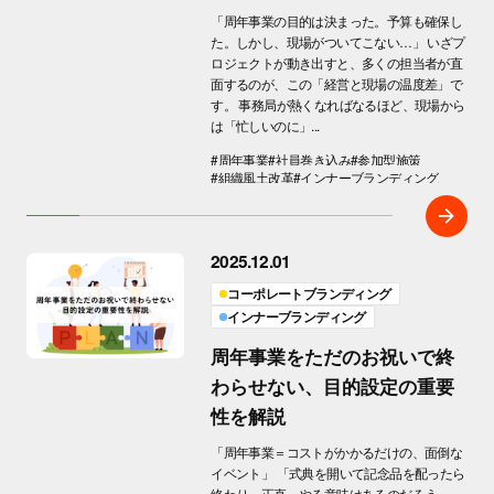
「周年事業の目的は決まった。予算も確保し
た。しかし、現場がついてこない…」 いざプ
ロジェクトが動き出すと、多くの担当者が直
面するのが、この「経営と現場の温度差」で
す。 事務局が熱くなればなるほど、現場から
は「忙しいのに」...
#周年事業
#社員巻き込み
#参加型施策
#組織風土改革
#インナーブランディング
2025.12.01
コーポレートブランディング
インナーブランディング
周年事業をただのお祝いで終
わらせない、目的設定の重要
性を解説
「周年事業＝コストがかかるだけの、面倒な
イベント」 「式典を開いて記念品を配ったら
終わり。正直、やる意味はあるのだろう