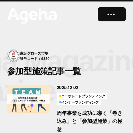
close
a Magazin
東証グロース市場
証券コード：9330
参加型施策記事一覧
zine
2025.12.02
コーポレートブランディング
インナーブランディング
周年事業を成功に導く「巻き
込み」と「参加型施策」の極
意