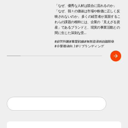
「なぜ、優秀な人材は競合に流れるのか」
「なぜ、我々の価値は市場や株価に正しく反
映されないのか」 多くの経営者が直面するこ
れらの課題の根幹には、企業の「見えざる資
産」であるブランドと、現実の事業活動との
間に生じた深刻な歪...
#経営判断
#事業戦略
#無形資産
#組織開発
#企業価値向上
#リブランディング