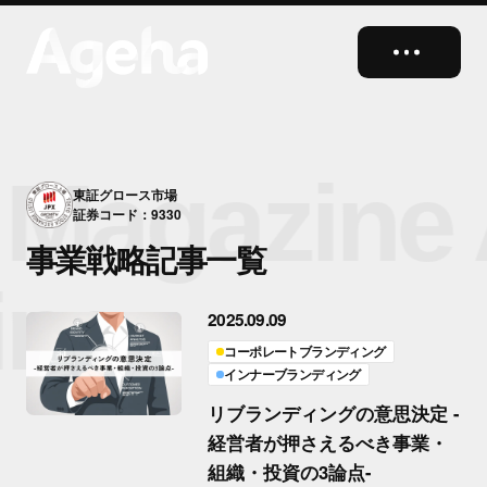
close
Magazine
東証グロース市場
証券コード：9330
事業戦略記事一覧
ine
2025.09.09
コーポレートブランディング
インナーブランディング
リブランディングの意思決定 -
経営者が押さえるべき事業・
組織・投資の3論点-