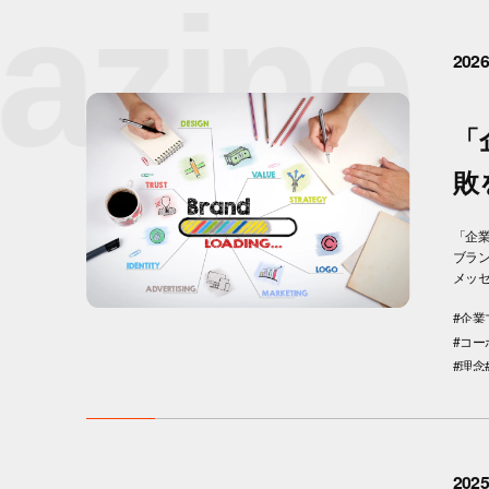
zine
2026
「
敗
「企
ブラ
メッセ
#企業
#コ
#理念
2025