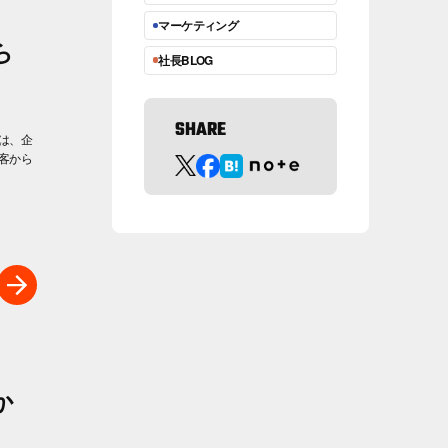
マーケティング
ら
社長BLOG
SHARE
は、企
客から
か