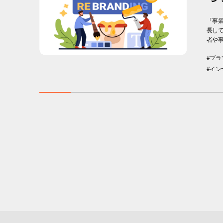
「事
長し
者や事
#ブ
#イン