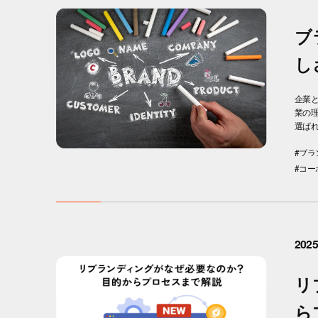
ブ
し
企業
業の
選ばれ
#ブ
#コ
2025
リ
ら