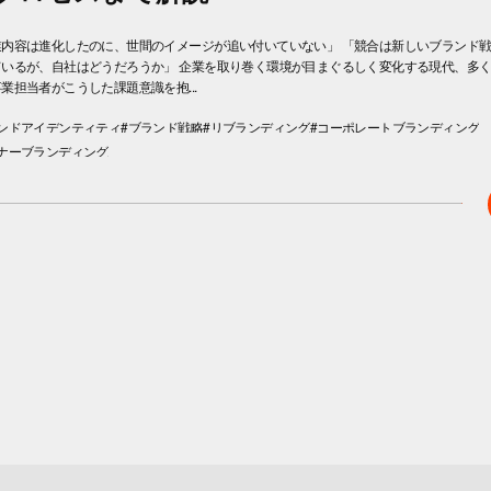
業内容は進化したのに、世間のイメージが追い付いていない」 「競合は新しいブランド
ているが、自社はどうだろうか」 企業を取り巻く環境が目まぐるしく変化する現代、多
業担当者がこうした課題意識を抱...
ランドアイデンティティ
#ブランド戦略
#リブランディング
#コーポレートブランディング
ナーブランディング