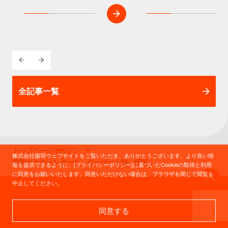
全記事一覧
トップページ
マガジン
株式会社揚羽ウェブサイトをご覧いただき、ありがとうございます。より良い情
採用セミナーレポート～ターゲット別 採用成功のいろは～
報を提供できるように、[プライバシーポリシー]に基づいたCookieの取得と利用
に同意をお願いいたします。同意いただけない場合は、ブラウザを閉じて閲覧を
中止してください。
同意する