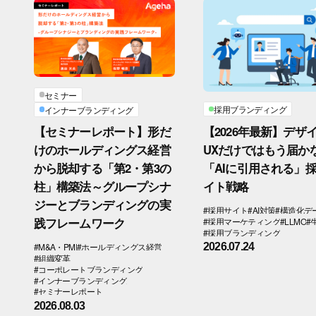
セミナー
採用ブランディング
インナーブランディング
【2026年最新】デザ
【セミナーレポート】形だ
UXだけではもう届か
けのホールディングス経営
「AIに引用される」
から脱却する「第2・第3の
イト戦略
柱」構築法～グループシナ
ジーとブランディングの実
#採用サイト
#AI対策
#構造化デ
践フレームワーク
#採用マーケティング
#LLMO
#
#採用ブランディング
#M&A・PMI
#ホールディングス経営
2026.07.24
#組織変革
#コーポレートブランディング
#インナーブランディング
#セミナーレポート
2026.08.03