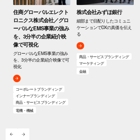
ペー
住商グローバルエレクト
株式会社みずほ銀行
ロニクス株式会社／グロ
細部まで目配りしたコミュニ
の
ケーションでDXの真価を伝え
ーバルなEMS事業の強み
飛
る
を、3分半の企業紹介映
像で可視化
グローバルなEMS事業の強み
商品・サービスブランディング
グ
を、3分半の企業紹介映像で可
マーケティング
視化
金融
コーポレートブランディング
インナーブランディング
商品・サービスブランディング
電機・機械