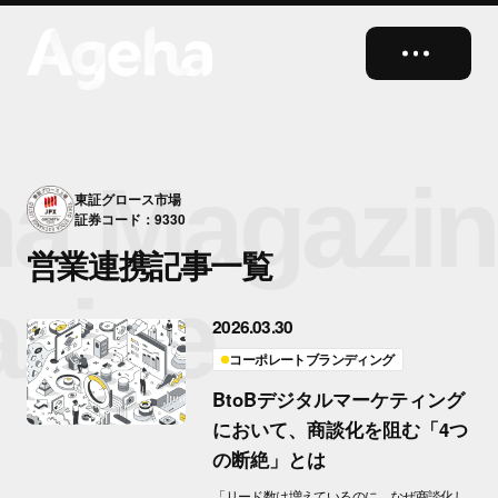
close
a Magazin
東証グロース市場
証券コード：9330
営業連携記事一覧
zine
2026.03.30
コーポレートブランディング
BtoBデジタルマーケティング
において、商談化を阻む「4つ
の断絶」とは
「リード数は増えているのに、なぜ商談化し