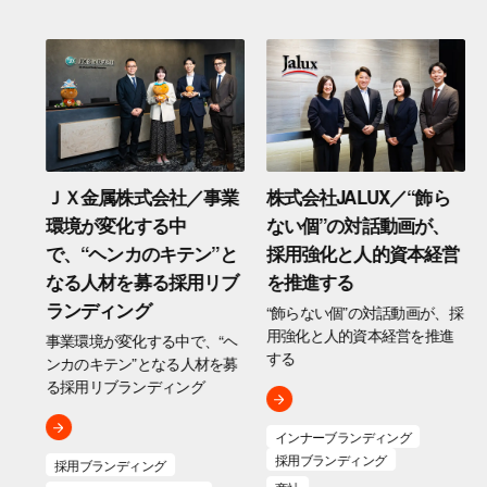
社
ＪＸ金属株式会社／事業
株式会社JALUX／“飾ら
にパ
環境が変化する中
ない個”の対話動画が、
織の
で、“ヘンカのキテン”と
採用強化と人的資本経営
上に
なる人材を募る採用リブ
を推進する
ランディング
“飾らない個”の対話動画が、採
用強化と人的資本経営を推進
ス
事業環境が変化する中で、“ヘ
する
ジ
ンカのキテン”となる人材を募
る採用リブランディング
インナーブランディング
採用ブランディング
採用ブランディング