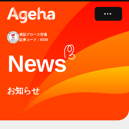
close
東証グロース市場
証券コード：9330
N
e
w
s
お知らせ