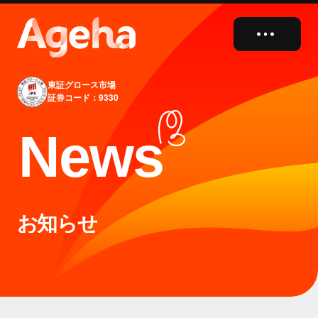
close
東証グロース市場
証券コード：9330
N
e
w
s
お知らせ