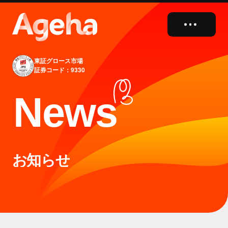
close
東証グロース市場
証券コード：9330
N
e
w
s
お知らせ