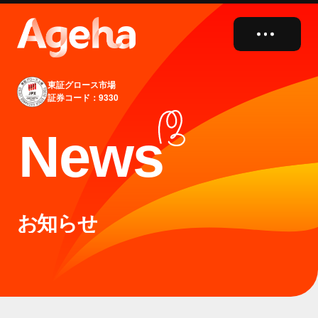
close
東証グロース市場
証券コード：9330
N
e
w
s
お知らせ