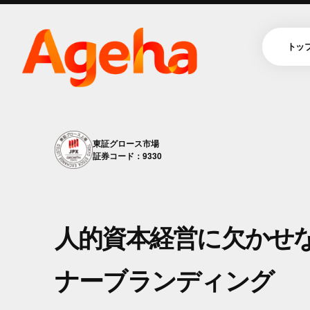
トッ
東証グロース市場
証券コード：9330
人的資本経営に欠かせ
ナーブランディング