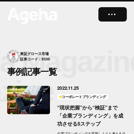
close
a Magazin
東証グロース市場
証券コード：9330
事例記事一覧
zine
2022.11.25
コーポレートブランディング
“現状把握”から“検証”まで
「企業ブランディング」を成
功させる5ステップ
企業ブランディングを実践しようと考える企