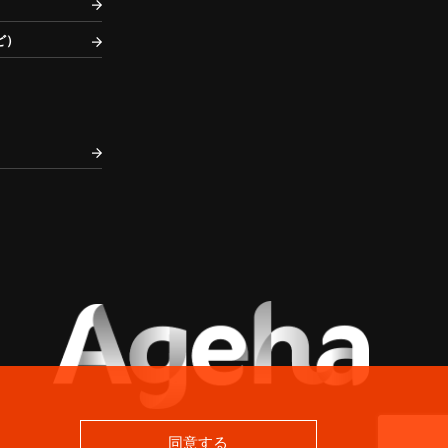
ど）
同意する