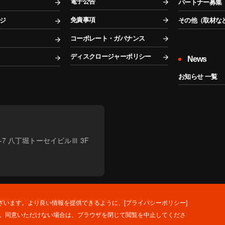
電子公告
パートナー募集
免責事項
ジ
その他（取材な
コーポレート・ガバナンス
ディスクロージャーポリシー
News
お知らせ 一覧
2-7 八丁堀トーセイビルⅢ 3F
利用規約
反社会勢力に対する基本方針
ブランドガイドライン
います。より良い情報を提供できるように、[プライバシーポリシー]
ます。同意いただけない場合は、ブラウザを閉じて閲覧を中止してくださ