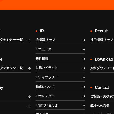
r
IR
Recruit
グセミナー 一覧
IR情報 トップ
採用情報 トップ
IRニュース
経営情報
ne
Download
財務ハイライト
グマガジン 一覧
資料ダウンロー
IRライブラリー
株式について
ny
Contact
IRカレンダー
ご相談・見積依
IRお問い合わせ
弊社への営業